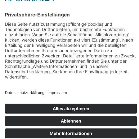
info@dekoration-nadein.de
Über Home & Event
Decoration Nadein
Wir bieten Ihnen 13 Jahre professionelle Berufserfahrung rund um
das Thema Dekoration – den Verleih sowie den Service. Seit 2021
sind wir nun auch im Verkauf tätig! Uns ist es wichtig, dass Sie als
Kunde nicht nur mit der Qualität unserer Produkte, sondern auch
mit unseren Leistungen im Eventservice rundum zufrieden sind.
Copyright © 2026 Home & Event Decoration Nadein
Impressum
|
Datenschutzerklärung