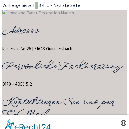
Vorherige Seite
1
2
3
4
…
7
Nächste Seite
Adresse
Kaiserstraße 26 | 51643 Gummersbach
Persönliche Fachberatung
0178 - 4056 512
Kontaktieren Sie uns per
E-Mail